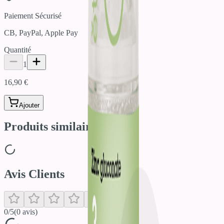
Paiement Sécurisé
CB, PayPal, Apple Pay
Quantité
1
16,90 €
Ajouter
Produits similaires
Avis Clients
0
/5
(
0
avis)