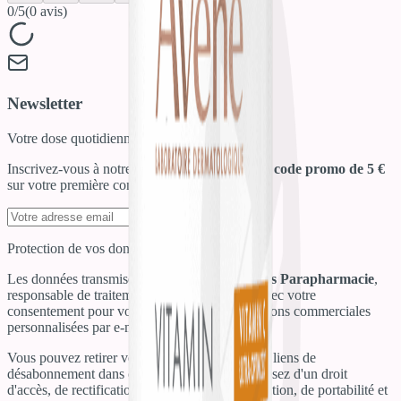
0
/5
(
0
avis)
Newsletter
Votre dose quotidienne de bien-être !
Inscrivez-vous à notre newsletter et recevez un
code promo de 5 €
sur votre première commande !
S'inscrire
Protection de vos données personnelles
Les données transmises sont destinées à
Salines Parapharmacie
,
responsable de traitement. Elles sont traitées avec votre
consentement pour vous envoyer des informations commerciales
personnalisées par e-mail.
Vous pouvez retirer votre consentement via les liens de
désabonnement dans chaque email. Vous disposez d'un droit
d'accès, de rectification, d'effacement, de limitation, de portabilité et