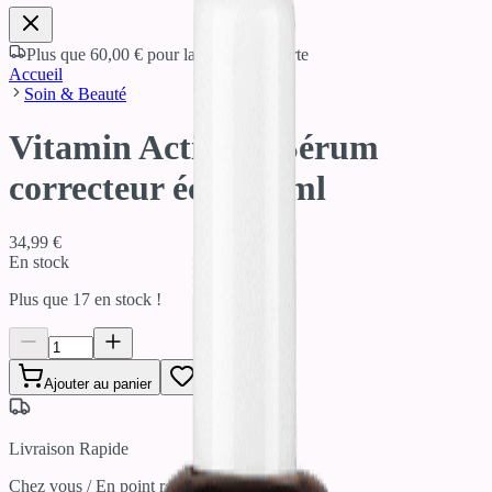
Plus que
60,00 €
pour la livraison offerte
Accueil
Soin & Beauté
Vitamin Activ Cg Sérum
correcteur éclat 30ml
34,99 €
En stock
Plus que
17
en stock !
Ajouter au panier
Livraison Rapide
Chez vous / En point relais / Click & Collect