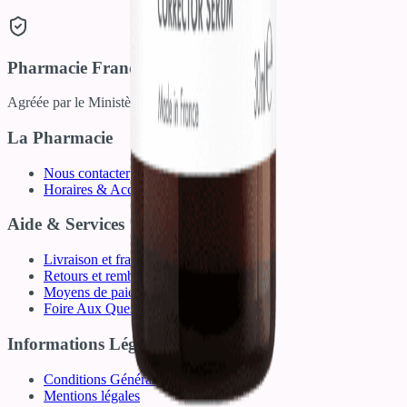
Pharmacie Française
Agréée par le Ministère de la Santé
La Pharmacie
Nous contacter
Horaires & Accès
Aide & Services
Livraison et frais de port
Retours et remboursements
Moyens de paiement
Foire Aux Questions (FAQ)
Informations Légales
Conditions Générales de Vente
Mentions légales