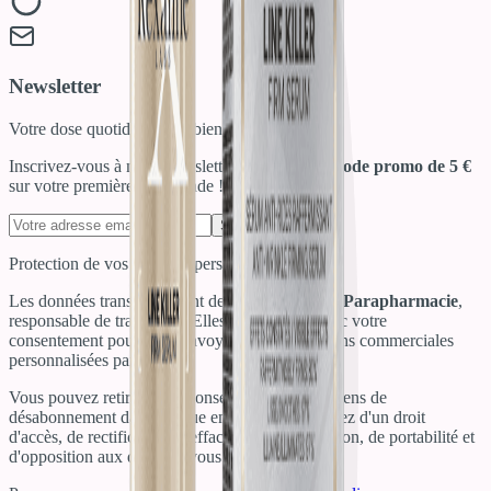
Newsletter
Votre dose quotidienne de bien-être !
Inscrivez-vous à notre newsletter et recevez un
code promo de 5 €
sur votre première commande !
S'inscrire
Protection de vos données personnelles
Les données transmises sont destinées à
Salines Parapharmacie
,
responsable de traitement. Elles sont traitées avec votre
consentement pour vous envoyer des informations commerciales
personnalisées par e-mail.
Vous pouvez retirer votre consentement via les liens de
désabonnement dans chaque email. Vous disposez d'un droit
d'accès, de rectification, d'effacement, de limitation, de portabilité et
d'opposition aux données vous concernant.