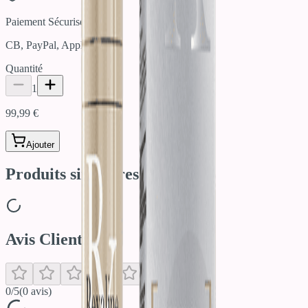
Paiement Sécurisé
CB, PayPal, Apple Pay
Quantité
1
99,99 €
Ajouter
Produits similaires
Avis Clients
0
/5
(
0
avis)