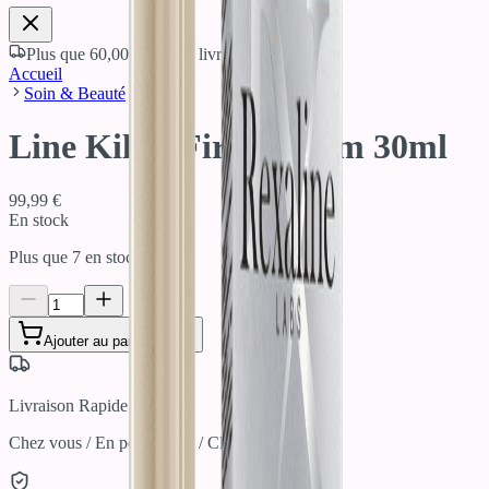
Plus que
60,00 €
pour la livraison offerte
Accueil
Soin & Beauté
Line Killer Firm Sérum 30ml
99,99 €
En stock
Plus que
7
en stock !
Ajouter au panier
Livraison Rapide
Chez vous / En point relais / Click & Collect