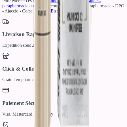
Pour exercer ces droits :
donneespersonnelles@salines-
parapharmacie.com
ou par courrier à : Salines Parapharmacie - DPO
- Ajaccio - Corse - France.
En savoir plus
Livraison Rapide
Expédition sous 24/48h
Click & Collect
Gratuit en pharmacie
Paiement Sécurisé
Visa, Mastercard, Apple Pay