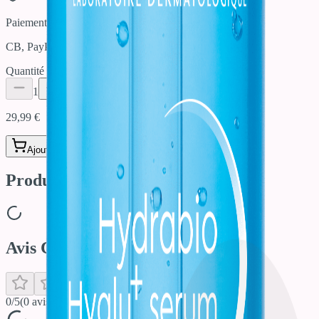
Paiement Sécurisé
CB, PayPal, Apple Pay
Quantité
1
29,99 €
Ajouter
Produits similaires
Avis Clients
0
/5
(
0
avis)