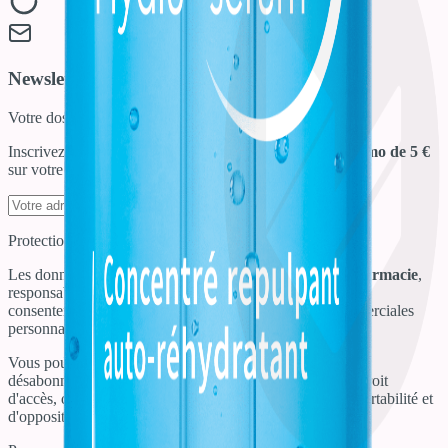
Newsletter
Votre dose quotidienne de bien-être !
Inscrivez-vous à notre newsletter et recevez un
code promo de 5 €
sur votre première commande !
S'inscrire
Protection de vos données personnelles
Les données transmises sont destinées à
Salines Parapharmacie
,
responsable de traitement. Elles sont traitées avec votre
consentement pour vous envoyer des informations commerciales
personnalisées par e-mail.
Vous pouvez retirer votre consentement via les liens de
désabonnement dans chaque email. Vous disposez d'un droit
d'accès, de rectification, d'effacement, de limitation, de portabilité et
d'opposition aux données vous concernant.