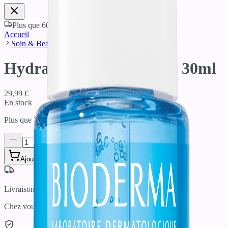
Plus que
60,00 €
pour la livraison offerte
Accueil
Soin & Beauté
Hydrabio Hyalu+ Sérum 30ml
29,99 €
En stock
Plus que
21
en stock !
Ajouter au panier
Livraison Rapide
Chez vous / En point relais / Click & Collect