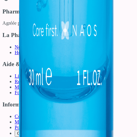
Pharmacie Française
Agréée par le Ministère de la Santé
La Pharmacie
Nous contacter
Horaires & Accès
Aide & Services
Livraison et frais de port
Retours et remboursements
Moyens de paiement
Foire Aux Questions (FAQ)
Informations Légales
Conditions Générales de Vente
Mentions légales
Politique des cookies
Gestion des cookies