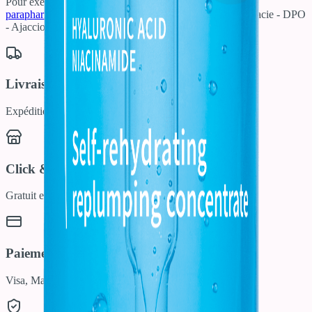
Pour exercer ces droits :
donneespersonnelles@salines-
parapharmacie.com
ou par courrier à : Salines Parapharmacie - DPO
- Ajaccio - Corse - France.
En savoir plus
Livraison Rapide
Expédition sous 24/48h
Click & Collect
Gratuit en pharmacie
Paiement Sécurisé
Visa, Mastercard, Apple Pay