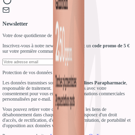
Newsletter
Votre dose quotidienne de bien-être !
Inscrivez-vous à notre newsletter et recevez un
code promo de 5 €
sur votre première commande !
S'inscrire
Protection de vos données personnelles
Les données transmises sont destinées à
Salines Parapharmacie
,
responsable de traitement. Elles sont traitées avec votre
consentement pour vous envoyer des informations commerciales
personnalisées par e-mail.
Vous pouvez retirer votre consentement via les liens de
désabonnement dans chaque email. Vous disposez d'un droit
d'accès, de rectification, d'effacement, de limitation, de portabilité et
d'opposition aux données vous concernant.