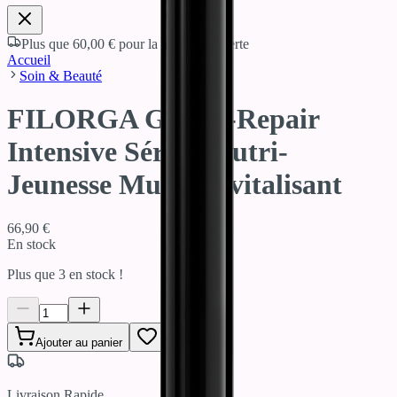
Plus que
60,00 €
pour la livraison offerte
Accueil
Soin & Beauté
FILORGA Global-Repair
Intensive Sérum Nutri-
Jeunesse Multi-Revitalisant
66,90 €
En stock
Plus que
3
en stock !
Ajouter au panier
Livraison Rapide