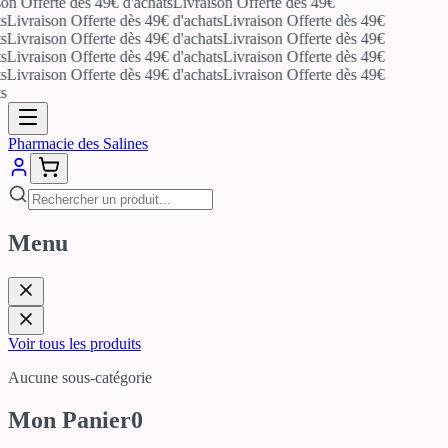
on Offerte dès 49€ d'achats
Livraison Offerte dès 49€
s
Livraison Offerte dès 49€ d'achats
Livraison Offerte dès 49€
s
Livraison Offerte dès 49€ d'achats
Livraison Offerte dès 49€
s
Livraison Offerte dès 49€ d'achats
Livraison Offerte dès 49€
s
Livraison Offerte dès 49€ d'achats
Livraison Offerte dès 49€
s
Pharmacie des Salines
Menu
Voir tous les produits
Aucune sous-catégorie
Mon Panier
0